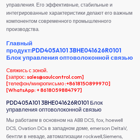
управления. Его эффективные, стабильные и
интегрированные характеристики делают его важным
компонентом современного промышленного
производства.
Главный
продукт:PDD405A101 3BHE041626R0101
Блок управления оптоволоконной связью
Свяжись с зоной.
[запрос: sales@saulcontrol.com]
[телефон/микрописьмо :+8618150899970]
[WhatsApp: + 8618059884797]
PDD405A101 3BHE041626R0101 Блок
управления оптоволоконной связью
Мы работаем в основном на ABB DCS, fox, hoewell
DCS, Ovation DCs в западном доме, emerson DeltaV,
бентли в неваде, автоматизации rockwell,Siemens,