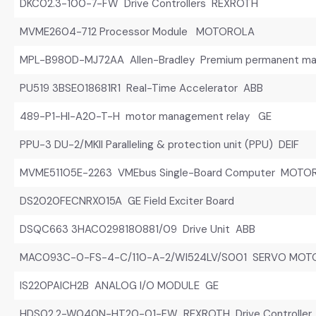
DKC02.3-100-7-FW Drive Controllers REXROTH
MVME2604-712 Processor Module MOTOROLA
MPL-B980D-MJ72AA Allen-Bradley Premium permanent mag
PU519 3BSE018681R1 Real-Time Accelerator ABB
489-P1-HI-A20-T-H motor management relay GE
PPU-3 DU-2/MKII Paralleling & protection unit (PPU) DEIF
MVME51105E-2263 VMEbus Single-Board Computer MOTO
DS2020FECNRX015A GE Field Exciter Board
DSQC663 3HAC0298180881/09 Drive Unit ABB
MAC093C-0-FS-4-C/110-A-2/WI524LV/S001 SERVO MOT
IS220PAICH2B ANALOG I/O MODULE GE
HDS02.2-W040N-HT20-01-FW REXROTH Drive Controller