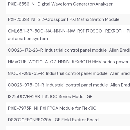
PXIE-6556 NI Digital Waveform Generator/Analyzer
PXI-2532B NI 512-Crosspoint PXI Matrix Switch Module
CML65.1-3P-500-NA-NNNN-NW R911170900 REXROTH PLC 
automation system
80026-172-23-R Industrial control panel module Allen Brad
HMV01.1E-W0120-A-07-NNNN REXROTH HMV series power s
81004-286-53-R Industrial control panel module Allen Brad
80026-975-01-R Industrial control panel module Allen Brad
IS215UCVFH2AB LS2100 Series Model GE
PXIE-7975R NI PXI FPGA Module for FlexRIO
DS2020FECNRP025A GE Field Exciter Board