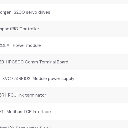
rgen S200 servo drives
pactRIO Controller
OLA Power module
B HPC800 Comm Terminal Board
XVC724BE102 Module power supply
1 RCU link terminator
R1 Modbus TCP Interface