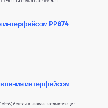
отребности пользователей для
я интерфейсом PP874
равления интерфейсом
eltaV, бентли в неваде, автоматизации