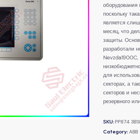
оборудования 
поскольку так
является слиш
месяц, что де
защиты. Основ
разработали н
Nevzda1900C, 
низкобюджетно
для использов
секторах, а та
секторов и не
резервного ил
SKU:
PP874 3BS
Category:
ABB