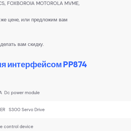
0, DCS, FOXBOROIA MOTOROLA MVME,
 же цене, или предложим вам
делать вам скидку.
ия интерфейсом PP874
Dc power module
R S300 Servo Drive
 control device