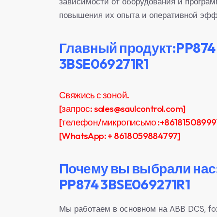
зависимости от оборудования и програм
повышения их опыта и оперативной эфф
Главный продукт:PP874
3BSE069271R1
Свяжись с зоной.
[запрос: sales@saulcontrol.com]
[телефон/микрописьмо :+86181508999
[WhatsApp: + 8618059884797]
Почему вы выбрали нас
PP874 3BSE069271R1
Мы работаем в основном на ABB DCS, fox