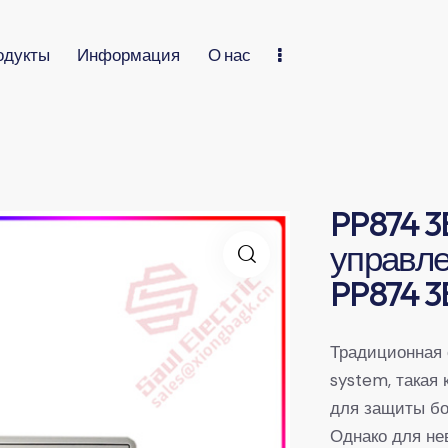
одукты
Информация
О нас
PP874 3
управл
PP874 3
Традиционная
system, такая 
для защиты б
Однако для не