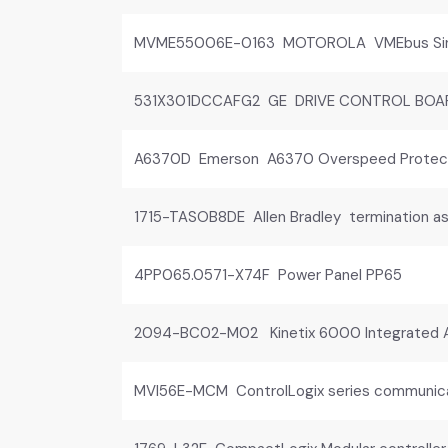
MVME55006E-0163 MOTOROLA VMEbus Sin
531X301DCCAFG2 GE DRIVE CONTROL BOA
A6370D Emerson A6370 Overspeed Protect
1715-TASOB8DE Allen Bradley termination a
4PP065.0571-X74F Power Panel PP65
2094-BC02-M02 Kinetix 6000 Integrated A
MVI56E-MCM ControlLogix series communic