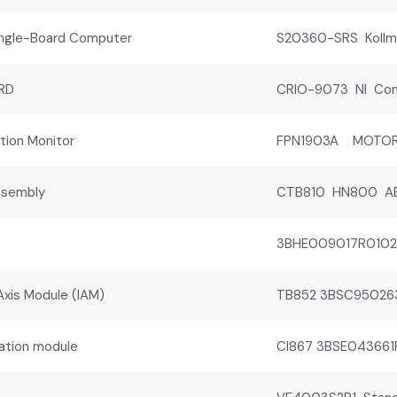
gle-Board Computer
S20360-SRS Kollmo
RD
CRIO-9073 NI Com
ion Monitor
FPN1903A MOTOR
ssembly
CTB810 HN800 AB
3BHE009017R0102 
xis Module (IAM)
TB852 3BSC950263R
ation module
CI867 3BSE043661