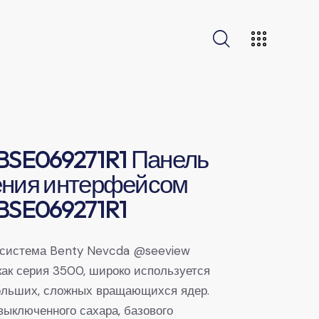
BSE069271R1 Панель
ения интерфейсом
BSE069271R1
 система Benty Nevcda @seeview
как серия 3500, широко используется
ольших, сложных вращающихся ядер.
выключенного сахара, базового