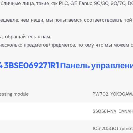
 Публичные лица, такие как PLC, GE Fanuc 90/30, 90/7
 дешевле, чем наши, мы попытаемся соответствовать той
а, обращайтесь к нам.
несколько предметов/предметов, потому что мы можем с
4 3BSE069271R1 Панель управлен
essing module
PW702 YOKOGAWA 
S30361-NA DANAHE
1C31203G01 remote