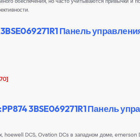
много обеспечения, но часто учитываются привычки и п
ективности.
 3BSE069271R1 Панель управлени
70]
:PP874 3BSE069271R1 Панель уп
, hoewell DCS, Ovation DCs в западном доме, emerson D