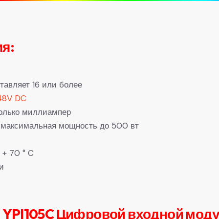
я:
тавляет 16 или более
48V DC
колько миллиампер
, максимальная мощность до 500 вт
 + 70 ° C
и
：YPI105C Цифровой входной мод