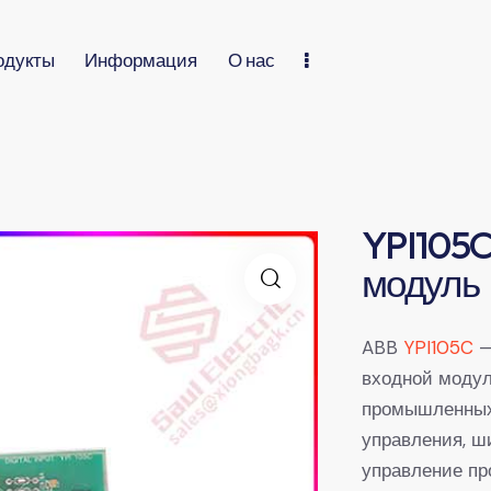
одукты
Информация
О нас
YPI105
модуль
ABB
YPI105C
—
входной модул
промышленных
управления, ш
управление пр