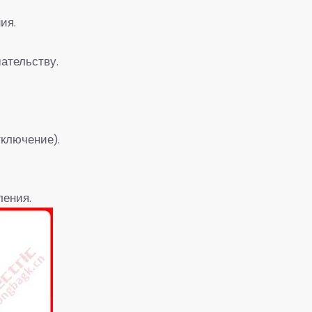
ия.
ательству.
ключение).
ления.