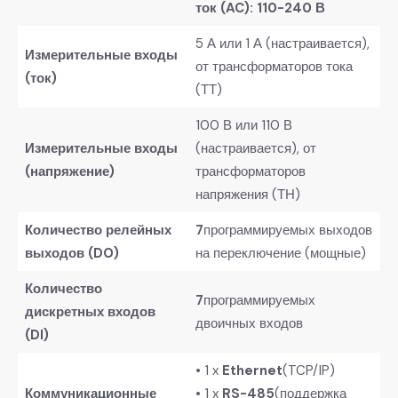
ток (AC): 110-240 В
5 А или 1 А (настраивается),
Измерительные входы
от трансформаторов тока
(ток)
(ТТ)
100 В или 110 В
Измерительные входы
(настраивается), от
(напряжение)
трансформаторов
напряжения (ТН)
Количество релейных
7
программируемых выходов
выходов (DO)
на переключение (мощные)
Количество
7
программируемых
дискретных входов
двоичных входов
(DI)
• 1 x
Ethernet
(TCP/IP)
Коммуникационные
• 1 x
RS-485
(поддержка