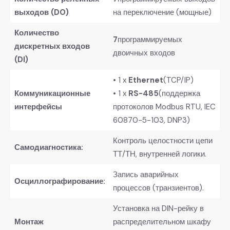
выходов (DO)
на переключение (мощные)
Количество
7
программируемых
дискретных входов
двоичных входов
(DI)
• 1 x
Ethernet
(TCP/IP)
Коммуникационные
• 1 x
RS-485
(поддержка
интерфейсы
протоколов Modbus RTU, IEC
60870-5-103, DNP3)
Контроль целостности цепи
Самодиагностика:
ТТ/ТН, внутренней логики.
Запись аварийных
Осциллографирование:
процессов (транзиентов).
Установка на DIN-рейку в
Монтаж
распределительном шкафу