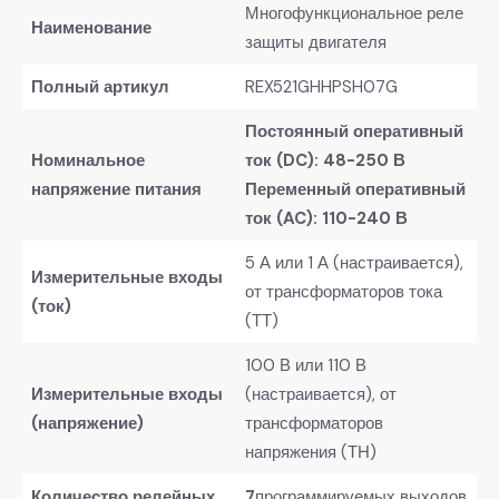
Многофункциональное реле
Наименование
защиты двигателя
Полный артикул
REX521GHHPSH07G
Постоянный оперативный
Номинальное
ток (DC): 48-250 В
напряжение питания
Переменный оперативный
ток (AC): 110-240 В
5 А или 1 А (настраивается),
Измерительные входы
от трансформаторов тока
(ток)
(ТТ)
100 В или 110 В
Измерительные входы
(настраивается), от
(напряжение)
трансформаторов
напряжения (ТН)
Количество релейных
7
программируемых выходов