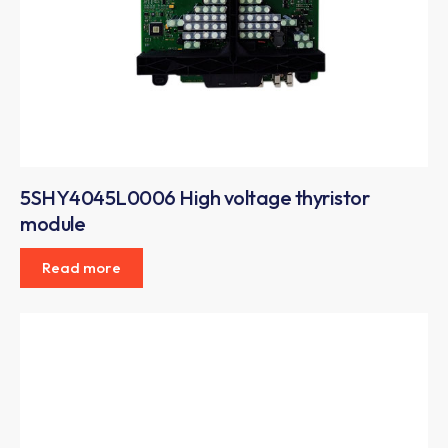
5SHY4045L0006 High voltage thyristor
module
Read more