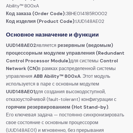
Ability™ 800xA
Код заказа (Order Code):
3BHE014185R0002
Код изделия (Product Code):
UUD148AE02
Основное назначение и функции
UUD148AE02
является
резервным (ведомым)
процессорным модулем управления (Redundant
Control Processor Module)
для системы
Control
Network (CN)
в рамках распределенной системы
управления
ABB Ability™ 800xA
. Этот модуль
используется в паре с основным модулем
UUD148AE01
для создания высокодоступной,
отказоустойчивой (fault-tolerant) конфигурации с
горячим резервированием (Hot Stand-by)
.
Его ключевая задача — постоянно синхронизировать
свое состояние с основным процессором
(UUD148AE01) и мгновенно, без прерывания