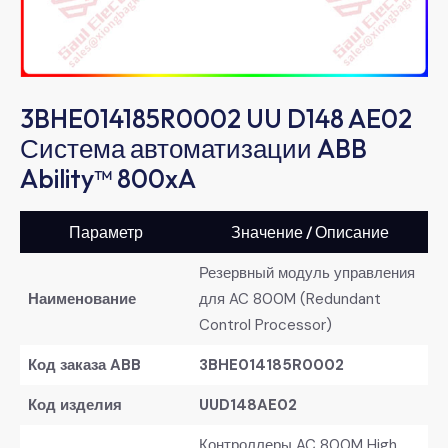
3BHE014185R0002 UU D148 AE02
Система автоматизации ABB
Ability™ 800xA
Параметр
Значение / Описание
Резервный модуль управления
Наименование
для AC 800M (Redundant
Control Processor)
Код заказа ABB
3BHE014185R0002
Код изделия
UUD148AE02
Контроллеры AC 800M High