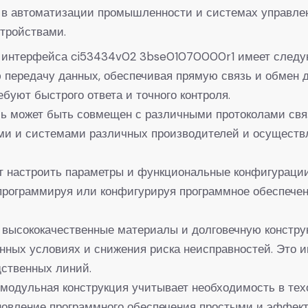
 в автоматизации промышленности и системах управлен
тройствами.
о интерфейса ci53434v02 3bse01070000r1 имеет следу
передачу данных, обеспечивая прямую связь и обмен д
буют быстрого ответа и точного контроля.
ь может быть совмещен с различными протоколами связ
вами и системами различных производителей и осущест
т настроить параметры и функциональные конфигурации
программируя или конфигурируя программное обеспечен
 высококачественные материалы и долговечную констру
ных условиях и снижения риска неисправностей. Это и
дственных линий.
 модульная конструкция учитывает необходимость в те
бновление программного обеспечения простыми и эффек