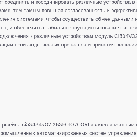
 соединять и координировать различные устройства в
вами, тем самым повышая согласованность и эффективн
вления системами, чтобы осуществить обмен данными 
 т.п., и обеспечить стабильное функционирование систе
подключения к различным устройствам модуль CI534V02
зации производственных процессов и принятия решений
терфейса ci53434v02 3BSE010700R1 является мощным и
промышленных автоматизированных систем управления 