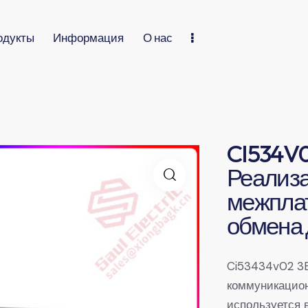
одукты
Информация
О нас
CI534V
Реализ
межпла
обмена
Ci53434v02 3
коммуникацион
используется 