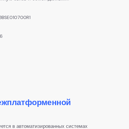
3BSE010700R1
6
межплатформенной
ется в автоматизированных системах