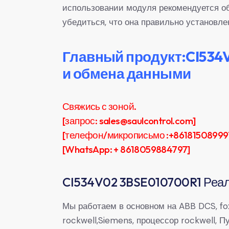
использовании модуля рекомендуется о
убедиться, что она правильно установле
Главный продукт:CI534
и обмена данными
Свяжись с зоной.
[запрос: sales@saulcontrol.com]
[телефон/микрописьмо :+86181508999
[WhatsApp: + 8618059884797]
CI534V02 3BSE010700R1 Реал
Мы работаем в основном на ABB DCS, fox
rockwell,Siemens, процессор rockwell,