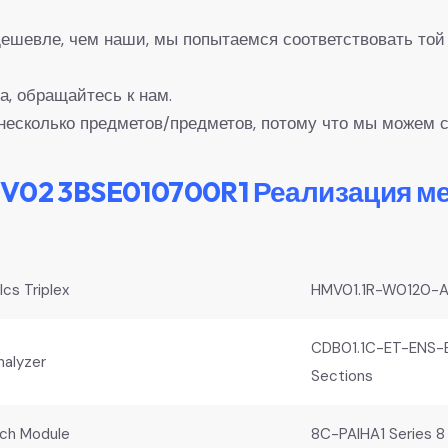
 дешевле, чем наши, мы попытаемся соответствовать той
а, обращайтесь к нам.
несколько предметов/предметов, потому что мы можем с
4V02 3BSE010700R1 Реализация 
cs Triplex
HMV01.1R-W0120-A
CDB01.1C-ET-ENS-
nalyzer
Sections
tch Module
8C-PAIHA1 Series 8