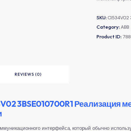
SKU:
CI534V02 
Category:
ABB
Product ID:
788
REVIEWS (0)
4V02 3BSE010700R1 Реализация 
и
муникационного интерфейса, который обычно использу