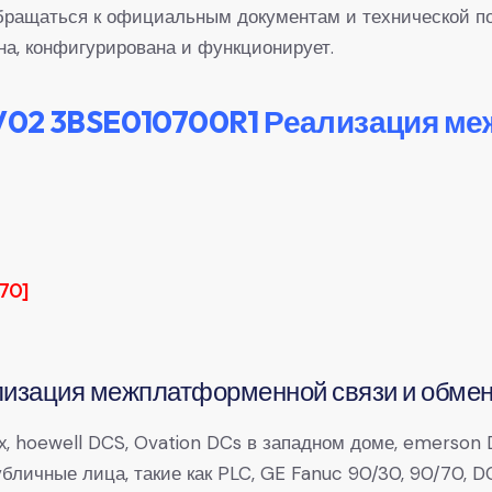
бращаться к официальным документам и технической по
на, конфигурирована и функционирует.
V02 3BSE010700R1 Реализация м
70]
изация межплатформенной связи и обме
, hoewell DCS, Ovation DCs в западном доме, emerson D
 Публичные лица, такие как PLC, GE Fanuc 90/30, 90/7