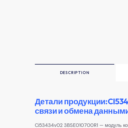
DESCRIPTION
Детали продукции:CI53
связи и обмена данным
Ci53434v02 3BSE010700R1 — модуль ком