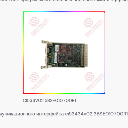
CI534V02 3BSE010700R1
муникационного интерфейса ci53434v02 3BSE010700R1 