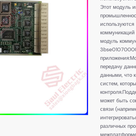
Этот модуль и
промышленност
используются 
коммуникаций 
модуль комму
3bse01070000
приложения:Мо
передачу данн
данными, что 
систем, которы
контроля.Подд
может быть с
связи (наприме
интегрировать
различных про
межплатформе