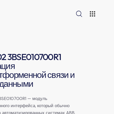
02 3BSE010700R1
ация
тформенной связи и
 данными
BSE010700R1 — модуль
ного интерфейса, который обычно
в автоматизированных системах ABB.