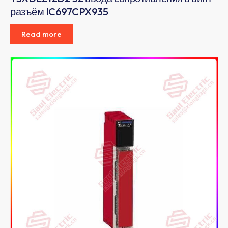
разъём IC697CPX935
Read more