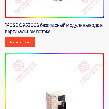
140SDO95300S безопасный модуль вывода в
вертикальном потоке
Read more