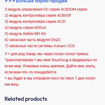
✔✔✔Больше порно-продаж
1) модуль управления I/O серии AC800M серии
2) модуль контроллера серии AC800F
3) модуль контроллера серии AC31
4) модуль серии 800xA
5) модуль бейли INFI 90
6) запасная часть модуля DSQC
7) запасные части системы Advant OCS
У ≈ для род товар, мы через получ оплат приказ.
Транспортировк ≈ мы мож ShunFeng и федеральн по
всем мир. Упаковка очень крепкая. Дайте мне знать,
если вам что-то понадобится.
≈ вы будет в мы отправля посл тог окол 7 дне получ
как вещ
Related products